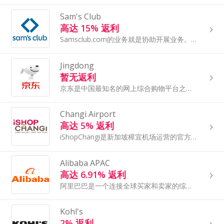
Sam's Club
高达 15% 返利
Samsclub.com的业务就是协助开展业务。我们还以超低的价格为会员提供在其它俱乐部中不能享受到的“惊喜”物品。我们的目标是为会员带来最高质量的产品和服务，为他们创造无以伦比的价值。我们尽力降低管理成本，也将节省的收益惠及于您。
Jingdong
暂无返利
京东是中国最知名的网上综合购物平台之一。频类涵盖电子数码，食品保健，美容化妆，服装鞋帽，办公用品，家居用品，图书等，并经自己专业的配送系统，保障物流和服务质量。
Changi Airport
高达 5% 返利
iShopChangi是新加坡樟宜机场运营的官方线上免税购物平台。无论你是否有航班，都可以轻松购买全球知名品牌，从香氛美妆、品牌电子，到全球热销的家居用品，还有酒类饮品等，价格优惠。
Alibaba APAC
高达 6.91% 返利
阿里巴巴是一个连接全球买家和卖家的综合性在线交易平台，专注于批发和B2B（企业对企业）的市场。阿里巴巴的产品种类繁多，包括电子产品、服装、机械、家居用品、化妆品和食品等，并提供各种认证服务和质量控制措施，以确保产品的质量和供应商的可信度。
Kohl's
2% 返利