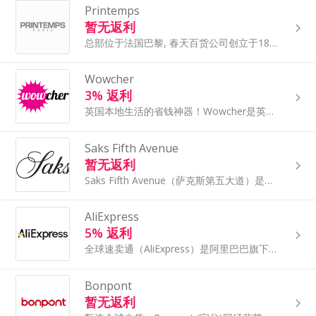
Printemps
暂无返利
总部位于法国巴黎, 春天百货公司创立于1865年,是时尚之都巴黎的地标级购物天堂。巴黎春天百货不仅拥有炙手可热的时尚顶尖大牌，更有不少新锐的小众设计师精锐单品涌现。
Wowcher
3% 返利
英国本地生活的省钱神器！​Wowcher是英国知名的团购网站，提供覆盖全英的吃喝玩乐优惠折扣，包括美食、酒店、SPA、美妆、电影票等，折扣高达2折。
Saks Fifth Avenue
暂无返利
Saks Fifth Avenue（萨克斯第五大道）是世界上的顶级的百货公司之一，从1824年以来一直为纽约市民提供高品质的服饰及服务。大量的服饰，主要是价钱适中的品牌，男士服装是当地最好的，化妆品和香水柜台非常值得关注。
AliExpress
5% 返利
全球速卖通（AliExpress）是阿里巴巴旗下网站，是为拓展利润空间而全力打造的融合订单、支付、物流于一体的外贸在线交易平台。客人可以以批发价购买优质的产品。速卖通提供小订单、良好的买家保护措施和快速、可查询的物流服务。速卖通现在销售44个产业内5900 多种类型产品，包括饰品、汽车产品、手机、电
Bonpont
暂无返利