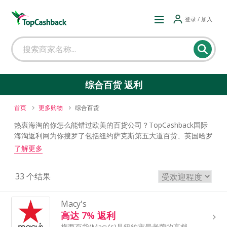
登录 / 加入
综合百货 返利
首页
更多购物
综合百货
热衷海淘的你怎么能错过欧美的百货公司？TopCashback国际
海淘返利网为你搜罗了包括纽约萨克斯第五大道百货、英国哈罗
德Harrods、Belk等众多海外高端百货商店官网及全球知名综合
了解更多
购物平台。让你不出国门，就能轻松体验到至尊百货的购物乐
趣，同时还以获得实时优惠、打折信息及超高的订单返利。
33 个结果
Macy's
高达 7% 返利
梅西百货(Macy's)是纽约市最老牌的高档百货公司,在美国有很高知名度,以生活购物为主,主要经营服装、鞋帽和家庭装饰品,以优质的服务赢得美誉。