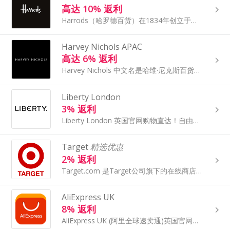
高达 10% 返利
Harrods（哈罗德百货）在1834年创立于伦敦，是一家著名的奢侈品百货公司。拥有近两百年历史的哈罗德百货在全球享有极高的声誉，是世界上最为人熟悉的高端百货公司。通过TopCashback网站点击Harrods官网购买可获得优惠和返利，直邮全球，海淘省钱更省心。
Harvey Nichols APAC
高达 6% 返利
Harvey Nichols 中文名是哈维·尼克斯百货，英国地标级别的奢侈商厦，享有英国皇家盛誉，聚集世界顶级大牌和个性小众品牌，位于伦敦市中心的繁华地段Knightsbridge大街，靠近奢华酒店文华东方，也位于哈罗德百货旁边。
Liberty London
3% 返利
Liberty London 英国官网购物直达！自由百货坐落于伦敦最热闹的牛津街，是英国最有名的高端百货商店。通过TopCashback到Liberty London.com官网海淘，可以获得更多优惠折扣，支持直邮，海淘返利更省钱！
Target
精选优惠
2% 返利
Target.com 是Target公司旗下的在线商店，为客户提供当今时尚前沿的零售服务，并且物美价廉。
AliExpress UK
8% 返利
AliExpress UK (阿里全球速卖通)英国官网直达！阿里巴巴旗下的全球购物网站 AliExpress的英国分站, 一个面向国际市场的电商平台，提供各种商品，包括服装、电子产品、家居用品、美妆、玩具等白菜价好物急速到家！