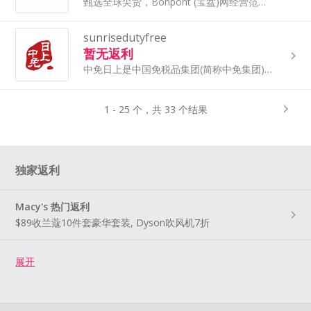
甄选全球尖货，Bonpont (宝盆)网经营范围包括彩妆护肤、母婴保健、箱包配饰及家居日常，优选品牌包括兰蔻、雅诗兰黛、雅顿、阿玛尼等。中文界面、可以支付宝、微信付及银联卡结算，正品直邮又省钱！
sunrisedutyfree
暂无返利
中免日上是中国免税品集团(简称中免集团)旗下的购物平台，出售包括护肤、彩妆、香水、箱包、腕表、洋酒、时尚精品、电子数码、家居、食品等众多商品，与全球800多个知名品牌合作。一线大牌直邮到家。
1 - 25 个，共 33 个结果
独家返利
Macy's 热门返利
$89收兰蔻10件套豪华套装, Dyson吹风机7折
展开