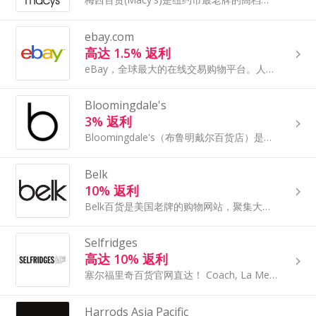
ebay.com
高达 1.5% 返利
eBay，全球最大的在线交易购物平台。人们可以在ebay上通过网络出售或购买商品。超过5亿件商品都可以在eBay上找到。 手表、皮包、耳机、衣鞋、、 小伙伴们不要错过！
Bloomingdale's
3% 返利
Bloomingdale's（布鲁明戴尔百货店）是美国著名的百货商店品牌。通过TopCashback点击进入Bloomingdale's官网可获得更多优惠折扣，支持支付宝+直邮中国，海淘返利更省钱。
Belk
10% 返利
Belk百货是美国老牌的购物网站，聚集大批的高端百货品牌，包括服饰、护肤、鞋帽等产品一应俱全。
Selfridges
高达 10% 返利
塞尔福里奇百货官网直达！ Coach, La Mer, 爱马仕，Lululemon等时尚美妆好物正品一网打尽，支付宝结算，可退税，部分商品可直邮。
Harrods Asia Pacific