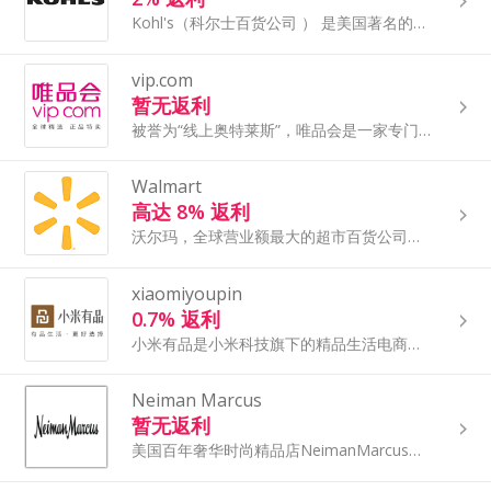
Kohl's（科尔士百货公司 ） 是美国著名的面向家庭的专业百货公司。设有儿童、青少年、女士及男士产品部，货品以服装为主，价格相宜，质素不俗，加上各种促销优惠，因此颇受欢迎。
vip.com
暂无返利
被誉为“线上奥特莱斯”，唯品会是一家专门做品牌折扣特卖的电商平台，以“名牌折扣+限时抢购+正品保障”的创新模式经营，备受中国消费者的喜欢。
Walmart
高达 8% 返利
沃尔玛，全球营业额最大的超市百货公司。从上个世纪50年代起，沃尔玛一直秉承着“价廉物美，便捷友好”的服务宗旨，至今已在全球15个国家开设了8500家门店。
xiaomiyoupin
0.7% 返利
小米有品是小米科技旗下的精品生活电商平台，出售商品涵盖美妆、服饰、运动、家居、 母婴、数码等日常百货。
Neiman Marcus
暂无返利
美国百年奢华时尚精品店NeimanMarcus尼曼作为全球最高档、最独特时尚商品的零售商，深受海淘一族的青睐。