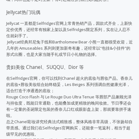
Jellycat热门玩偶
Jellycat 一直都是Selfridges官网上常青热销产品，因款式齐全，上新快
定价优秀，还经常有独家上架以及Selfridges限定系列，实在让人忍不
住就剁手了。
Jellycat经典邦尼兔子线和Bartholomew Bear 小熊一直都很受欢迎，近
几年的 Amuseables 系列则更加新奇有趣，还经常以“包挂&小挂件”的
形式出圈，也是大家当随手礼或节日小礼物的选择。
贵妇美妆 Chanel、SUQQU、Dior 等
在Selfridges官网，你可以找到Chanel 超火的底妆与唇妆产品。香奈儿
的底妆+唇妆美妆组合始终稳妥，Les Beiges 系列强调自然健康光泽，
适合打造干净通透的底妆；
Rouge Coco Flash 与 Le Rouge Duo Ultra Tenue 等唇部产品兼顾光泽
与持妆度，既能日常通勤，也能叠加成更精致的晚间妆效。节日季还会
有一定量的圣诞限定包装的香奈儿口红或眼影盘上架，那就要靠拼手速
啦。
总之Chanel彩妆讲究经典法式精致感，整体风格非常高级，不张扬却自
带质感。通过我们在Selfridges官网购买，还能拿一笔返利，相当于超
级罕见的优惠啦。