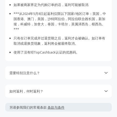
如果被商家界定为代购订单的话，返利可能被取消.
***从2024年5月8日起返利仅限以下国家/地区订单：英国，中
国香港、澳门，美国，沙特阿拉伯，阿拉伯联合酋长国，新加
坡，科威特，加拿大，泰国，卡塔尔，英属泽西岛，根西岛。
***
只有在订单完成并过退货期之后，返利才会被确认。如订单有
取消或退换货现象，返利将会被最终取消。
使用了没有经TopCashback认证的优惠码。
需要特别注意什么？
返利金额可能会根据实际交易情况会有所上下浮动。
返利一般是按照您结算时的最终金额计算，但商家不会在税
如何返利，何时返利？
费，运费，其它服务费用及优惠折扣上给于相应返利。
该商家的绝大多数交易会被成功跟踪记录，但偶尔会出现未跟
如果订单结算的币种非美金，您最终得到的返利可能会受汇
踪到的情况。若在购物后的7天内未跟踪到返利，请在下单的
另请参阅我们的常规条款
条款与条件
率、币种跟踪等因素的影响而比实际换算后的要少。
100天内提交返利索赔，因为我们无法处理超过100天的交易。
请确保您的每次交易都通过TopCashback的链接进入商家官网