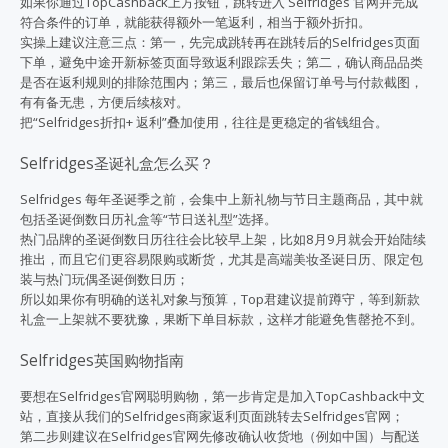
如果你通过TopCashback上方按钮，跳转进入 Selfridges 官网并完成
符合条件的订单，就能获得额外一笔返利，相当于额外折扣。
实操上建议注意三点：第一，先完成跳转再在跳转后的Selfridges页面
下单，避免中途开新标签页面导致返利跟踪丢失；第二，确认商品品类
是否在返利规则的排除范围内；第三，最后也保留订单号与付款截图，
有有备无患，方便后续核对。
把“Selfridges折扣+ 返利”叠加使用，往往是更稳定的省钱组合。
Selfridges圣诞礼盒怎么买？
Selfridges 每年圣诞季之前，会集中上新礼物与节日主题商品，其中就
包括
圣诞倒数日历礼盒
等“节日送礼型”选择。
热门品牌的圣诞倒数日历往往会比较早上架，比如8月9月就会开始陆续
推出，而且它们更容易限购或断货，尤其是高端美妆圣诞日历、限定包
装与热门玩偶圣诞倒数日历；
所以如果你有明确的送礼对象与预算，Top君建议提前蹲守，等到新款
礼盒一上架就不要犹豫，果断下单目标款，这样才能避免售罄抢不到。
Selfridges英国购物指南
要想在Selfridges官网聪明购物，第一步肯定是加入TopCashback中文
站，直接从我们的Selfridges商家返利页面跳转去Selfridges官网；
第二步则建议在Selfridges官网先修改确认收货地（例如中国）与配送