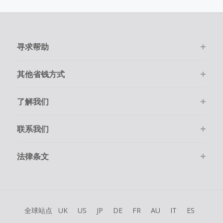
在点击进入商家购物前，请务必清空自己的购物车。
并且在线尽快完成购物。
购物必须是通过在线一次性顺利完成。
寻求帮助
其他省钱方式
了解我们
联系我们
法律条文
全球站点
UK
US
JP
DE
FR
AU
IT
ES