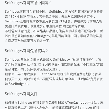
Selfridges官网直邮中国吗？
Selfridges官网可以直邮
中国
。 Selfridges 官方说明其国际配送服务覆
盖 130+ 个国家与地区，其中包含中国；并且对欧盟以外的订单，
Selfridges会在结账前移除适用的英国 VAT税费、并在你支付前加入相
关进口关税费用，尽量减少订单直邮到货时的清关等费用。
不过需要注意的是，不同品类或品牌可能会有单独的地区配送限制，所
以如果想要知道你的Selfridges订单是否能直邮中国，最稳妥的做法是
在商品页与结账页再次确认一下。
Selfridges官网免邮费吗？
Selfridges 常见的免邮方式是加入 Selfridges+（配送订阅服务）：官
方介绍该服务可让你在 12 个月内享受不限次数的配送（不同地区/方案
条款可能不同，实际以对应条款为准）。
如果你一年下单次数多，Selfridges+ 往往比单次付运费更划算；如果
偶尔买一次，则建议对比不同配送方式与订单金额门槛后再决定是否要
加入Selfridges+。
Selfridges官网入口
如何进入Selfridges官网？现在免费注册加入
TopCashback中文站
，就
可以直接从上方【获得xx%返利】的按钮直接跳转到Selfridges官网