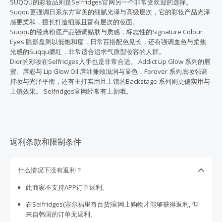
SUQQU的彩妆品则是Selfridges官网另一个非常受欢迎的选择。
Suqqu更强调日系东方审美的细腻光泽与高级层次，它的彩妆产品光泽
感更柔和，擅长打造细腻且富有层次的妆面。
Suqqu的经典粉底产品强调贴肤与质感，标志性的Signature Colour
Eyes 眼影盘则以低饱和度，日常百搭配色见长，还有强调血色与柔焦
光感的Suqqu腮红，非常适合追求气质型妆容的人群。
Dior的彩妆在Selfridges入手也是非常合适。 Addict Lip Glow 系列的唇
蜜、唇彩与 Lip Glow Oil 唇油兼顾滋润与显色，Forever 系列底妆强调
持妆与光泽平衡，还有主打实用且上镜的Backstage 系列则更偏实用与
上镜效果。 Selfridges官网经常有上新哦。
返利条款和限制条件
什么情况下没有返利？
此商家不支持APP订单返利。
在Selfridges(塞尔福里奇百货)官网上购物才能够获得返利, 但
来自韩国的订单无返利。