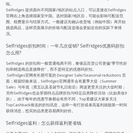
啦。
Selfridges 提供面向不同国家/地区的站点入口，可以直接在Selfridges
官网右上角选择国家至中国。选对国家/地区后，可能会影响可配送范
围、税费显示与结算方式。一般建议先确认收货地（例如中国）再开始
挑选商品，这样页面展示的价格与配送选项会更贴近你的实际下单情
况。
Selfridges折扣时间：一年几次促销? Selfridges优惠码折扣
怎么用?
Selfridges 的折扣和一般普通电商不同，奢侈品百货公司更偏“季节性折
扣和精选商品直接降价”，而不是特定的优惠码折扣。
Selfridges官网有长期可逛的 Designer Sale/Seasonal reductions 页
面；根据经验来说，Selfridges官网通常会有夏季大促（Summer
Sale）与年底（
黑五
以及圣诞节礼日前后）两波更受关注的大促时期；
另外Selfridges也会穿插特点品牌折扣与特定品类降价活动（比如美妆9
折）。由于每年的优惠节奏都会有所不同，Top君建议大家多关注
TopCashback推送的折扣讯息，这样一有打折或者高返利就能第一时间
获得消息，想买的品类更容易蹲到好价。
Selfridges返利：怎么获得返利更省钱