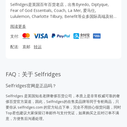
Selfridges是英国百年百货老店，出售Byredo, Diptyque,
Fear of God Essentials, Coach, La Mer, 爱马仕,
Lululemon, Charlotte Tilbury, Benefit等众多国际高端及轻
奢品牌的时尚美妆单品，还有英国知名的本土奢牌Mulberry
阅读更多
和Burberry等，并且有优势定价，正品保证，完美诠释高贵
而又浪漫的英式品味。加入Selfridges官网会员还可享全年订
支付:
单包邮，退税，部分商品可直邮。马上通过TopCashback到
Selfridges官网购物还可获得更多优惠折扣和返利，省钱又省
配送:
直邮
转运
心。
FAQ：关于 Selfridges
Selfridges官网是正品吗？
Selfridges 是英国知名老牌奢侈
百货公司
，本质上是非常权威可靠的奢
侈百货官方渠道，因此，Selfridges的在售卖品牌等同于专柜商品，只
要你从 selfridges.com 的官方站点下单，完全不用担心假货问题，同时
Top君也建议大家保留订单邮件与支付凭证，如果购买之后对订单不满
意，方便售后沟通处理。