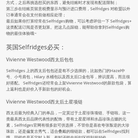
方式，之后再挑选想买的东西，避免结账时才发现有配送限制；
第三步在结账页留意税费显示与预计进口费用，Selfridges 对欧盟以外
订单通常会在支付前做相应处理；
最后如果你打算经常在Selfridges购物，可以考虑评估一下 Selfridges+
这类配送订阅是否更划算。把这几点踩稳，能帮助你拿到Selfridges购
物的最佳体验哦~
英国Selfridges必买：
Vivienne Westwood西太后包包
Selfridges 上的西太后包包还是有不少选择的，比如热门的Hazel中
号、小号肩包，Hilary 水桶包以及西太后口金包等，辨识度高，而且很
好搭配。 Selfridges还经常会上架Vivienne Westwood的新款包袋，算
上返利也是好价入手新款包的好机会。
Vivienne Westwood西太后土星项链
西太后最为经典入门的单品，一定莫过于土星珍珠项链、手链啦。这一
类最具西太后品牌代表性的配饰，带有土星星球和水晶珍珠点缀的元
素，Selfridges官网有很多款可供选择，不管你是喜欢夸张叛逆的大珍
珠款，还是偏复古秀气，适合叠戴的细链款，都可以在Selfridges找到
哦，同样也是不定时上新，有时还能在折扣区找到超好价。