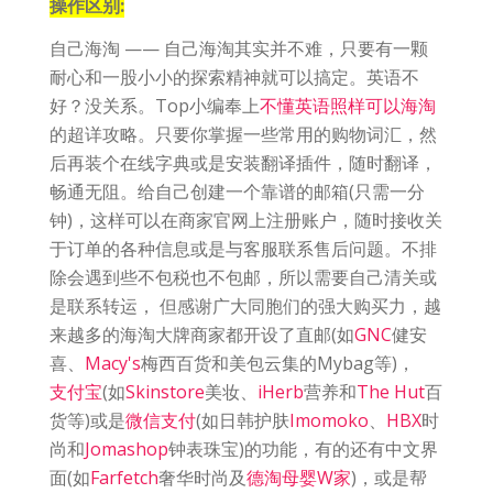
操作区别:
自己海淘 —— 自己海淘其实并不难，只要有一颗
耐心和一股小小的探索精神就可以搞定。英语不
好？没关系。Top小编奉上
不懂英语照样可以海淘
的超详攻略。只要你掌握一些常用的购物词汇，然
后再装个在线字典或是安装翻译插件，随时翻译，
畅通无阻。给自己创建一个靠谱的邮箱(只需一分
钟)，这样可以在商家官网上注册账户，随时接收关
于订单的各种信息或是与客服联系售后问题。不排
除会遇到些不包税也不包邮，所以需要自己清关或
是联系转运， 但感谢广大同胞们的强大购买力，越
来越多的海淘大牌商家都开设了直邮(如
GNC
健安
喜、
Macy's
梅西百货和美包云集的Mybag等)，
支付宝
(如
Skinstore
美妆、
iHerb
营养和
The Hut
百
货等)或是
微信支付
(如日韩护肤
Imomoko
、
HBX
时
尚和
Jomashop
钟表珠宝)的功能，有的还有中文界
面(如
Farfetch
奢华时尚及
德淘母婴W家
)，或是帮