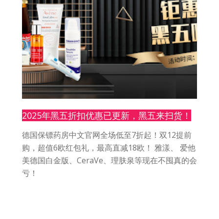
2025年黑五折扣优惠已更新，黑五来扫货！
德国保镖药房中文官网全场低至7折起！双12提前
购，超值6欧红包礼，最高直减18欧！ 雅漾、 爱他
美德国白金版、CeraVe、理肤泉等现在不囤真的会
亏！