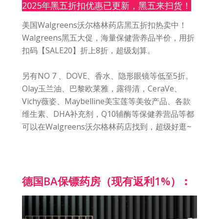
2025年黑五折扣优惠已更新，黑五来扫货！
美国Walgreens沃尔格林药店黑五折扣热卖中！
Walgreens黑五大促，海量保健营养品半价，用折
扣码【SALE20】折上8折，超级划算。
另有NO 7 、DOVE、香水、隐形眼镜等低至5折。
Olay玉兰油、巴黎欧莱雅，露得清，CeraVe、
Vichy薇姿、Maybelline美宝莲等美妆产品、各款
维生素、DHA补充剂，Q10辅酶等保健养营品等都
可以在Walgreens沃尔格林药店找到，超级好逛~
德国BA保镖药房（现有返利1%）︰