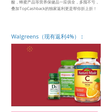
酸，蜂蜜产品等营养保健品一应俱全，多囤不亏，
叠加TopCashback的独家返利更是帮你折上折！
Walgreens（现有返利4%）︰