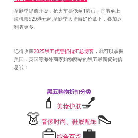
圣诞季提前开卖，抢火车票低至1港币，香港至上
海机票529港元起,圣诞季大陆游好价拿下，叠加返
利省更多。
记得收藏
2025黑五优惠折扣汇总博客
，就可以掌握
美国，英国等海外商家购物网站的黑五最新促销信
息啦！
黑五购物折扣分类
💄
💅
美妆护肤
👗
👠
奢侈时尚、鞋履配饰
👜
💼
综合百货