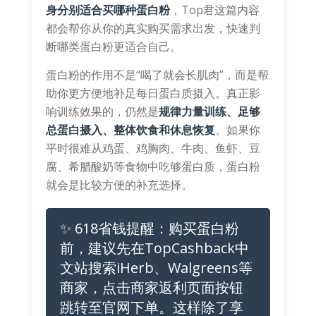
身分别适合买哪种蛋白粉
，Top君这篇内容
都会帮你从你的真实购买需求出发，快速判
断哪类蛋白粉更适合自己。
蛋白粉的作用不是“喝了就会长肌肉”，而是帮
助你更方便地补足每日蛋白质摄入。真正影
响训练效果的，仍然是
规律力量训练、足够
总蛋白摄入、整体饮食和休息恢复
。如果你
平时很难从鸡蛋、鸡胸肉、牛肉、鱼虾、豆
腐、希腊酸奶等食物中吃够蛋白质，蛋白粉
就会是比较方便的补充选择。
✨ 618省钱提醒：购买蛋白粉
前，建议先在TopCashback中
文站搜索iHerb、Walgreens等
商家，点击商家返利页面按钮
跳转至官网下单。这样除了享