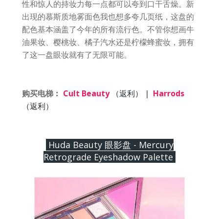
性和惊人的持妆力每一点都可以夸到口干舌燥。新
出现的慕斯质地雾面色我也想多夸几页纸，这盘的
配色基本涵盖了今年的所有流行色。不管你想画牛
油果妆、樱桃妆、橘子汽水还是柠檬蜂蜜妆，拥有
了这一盘眼妆就有了无限可能。
购买电梯︰
Cult Beauty
（返利）
|
Harrods
（返利）
Huda Beauty 眼影盘 - Mercury
Retrograde Eyeshadow Palette