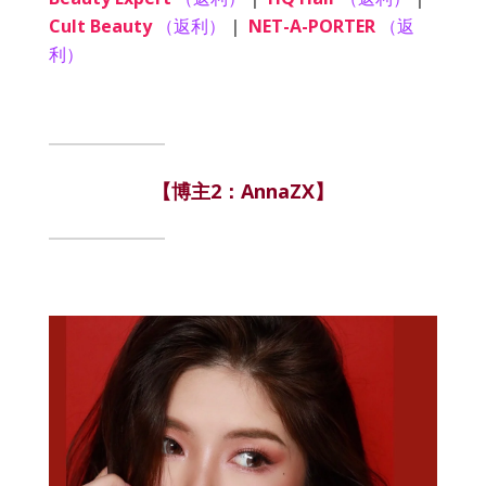
Cult Beauty
（返利）
|
NET-A-PORTER
（返
利）
【博主2：AnnaZX】