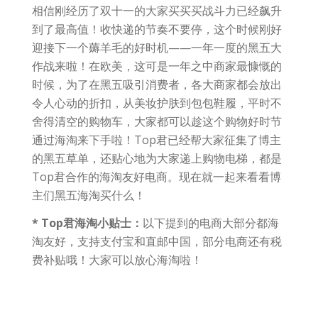
相信刚经历了双十一的大家买买买战斗力已经飙升
到了最高值！收快递的节奏不要停，这个时候刚好
迎接下一个薅羊毛的好时机——一年一度的黑五大
作战来啦！在欧美，这可是一年之中商家最慷慨的
时候，为了在黑五吸引消费者，各大商家都会放出
令人心动的折扣，从美妆护肤到包包鞋履，平时不
舍得清空的购物车，大家都可以趁这个购物好时节
通过海淘来下手啦！Top君已经帮大家征集了博主
的黑五草单，还贴心地为大家递上购物电梯，都是
Top君合作的海淘友好电商。现在就一起来看看博
主们黑五海淘买什么！
* Top君海淘小贴士：
以下提到的电商大部分都海
淘友好，支持支付宝和直邮中国，部分电商还有税
费补贴哦！大家可以放心海淘啦！