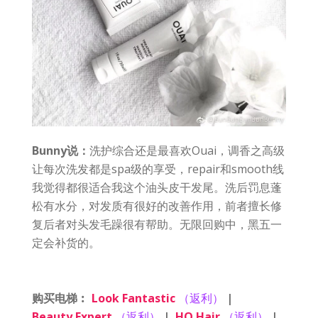
Bunny说：
洗护综合还是最喜欢Ouai，调香之高级
让每次洗发都是spa级的享受，repair和smooth线
我觉得都很适合我这个油头皮干发尾。洗后罚息蓬
松有水分，对发质有很好的改善作用，前者擅长修
复后者对头发毛躁很有帮助。无限回购中，黑五一
定会补货的。
购买电梯︰
Look Fantastic
（返利）
|
Beauty Expert
（返利）
|
HQ Hair
（返利）
|