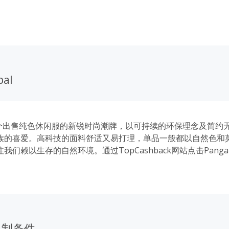
bal
是一个出售纯色休闲服的新锐时尚潮牌，以可持续的环保理念及简约
族的喜爱。高科技的面料舒适又易打理，单品一般都以自然色和
我们赖以生存的自然环境。通过TopCashback网站点击Panga
多优惠和额外返利，正品直邮，使用返利更省钱。
限制条件