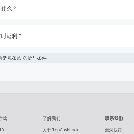
意什么？
商家不支持丢单索赔。我们会尽最大努力向商家追回没有跟踪到
利。您是否购物的决定不要取决于期待的返利，因为我们不能保
何时返利？
查看我们的使用条款获取更多的信息。
能会根据实际交易情况会有所上下浮动。
去购物 拿返利’按钮，进入官网后只需要像平常一样在网上购物。
的常规条款
条款与条件
按照您结算时的最终金额计算，但商家不会在税费，运费，其它
大多数交易会被成功跟踪记录，但偶尔会出现未跟踪到的情况。
于相应返利。
到返利，请在下单的100天内提交返利索赔，因为我们无法处理超
您的每次交易都通过TopCashback的链接进入商家官网并且在
算的币种非美金，您最终得到的返利可能会受汇率、币种跟踪等
后的要少。
商家购物前，请务必清空自己的购物车。
通过在线一次性顺利完成。
方式
了解我们
联系我们
10
关于 TopCashback
漏洞披露