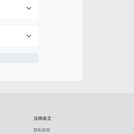
的返利，但是
证一定能获取
服务费用及优
若在购物后的7
过100天的交
线尽快完成购
因素的影响而
法律条文
隐私政策