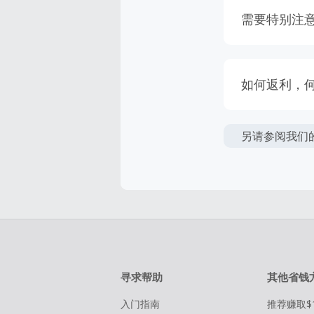
需要特别注
请注意某些
我们保留权
如何返利，
得到返利。
返利金额可
简单点击‘
另请参阅我们
返利一般是
该商家的绝
惠折扣上给
天内未跟踪
易。请确保
如果订单结
物。
比实际换算
在点击进入
购物必须是
寻求帮助
其他省钱
入门指南
推荐赚取$