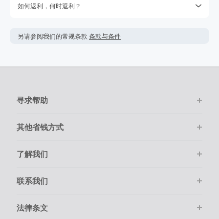
如何返利，何时返利？
不要取决于期待的返利，因为我们不能保证一定能获取得到返
利。查看我们的使用条款获取更多的信息。
简单点击‘去购物 拿返利’按钮，进入官网后只需要像平常一样在
网上购物。
返利金额可能会根据实际交易情况会有所上下浮动。
另请参阅我们的常规条款
条款与条件
该商家的绝大多数交易会被成功跟踪记录，但偶尔会出现未跟
返利一般是按照您结算时的最终金额计算，但商家不会在税
踪到的情况。若在购物后的7天内未跟踪到返利，请在下单的
费，运费，其它服务费用及优惠折扣上给于相应返利。
100天内提交返利索赔，因为我们无法处理超过100天的交易。
在点击进入商家购物前，请务必清空自己的购物车。
请确保您的每次交易都通过TopCashback的链接进入商家官网
并且在线尽快完成购物。
购物必须是通过在线一次性顺利完成。
寻求帮助
其他省钱方式
了解我们
联系我们
法律条文