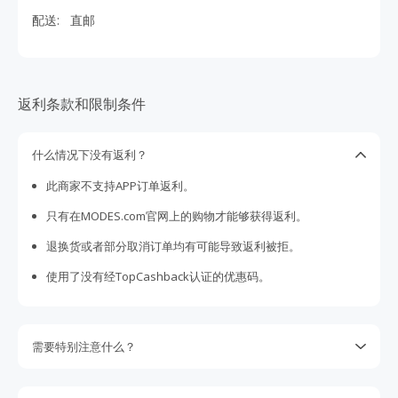
配送:
直邮
返利条款和限制条件
什么情况下没有返利？
此商家不支持APP订单返利。
只有在MODES.com官网上的购物才能够获得返利。
退换货或者部分取消订单均有可能导致返利被拒。
使用了没有经TopCashback认证的优惠码。
需要特别注意什么？
请注意某些商家不支持丢单索赔。我们会尽最大努力向商家追
回没有跟踪到的返利，但是我们保留权利。您是否购物的决定