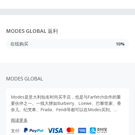
MODES GLOBAL
返利
在线购买
10%
MODES GLOBAL
Modes是意大利知名时尚买手店，也是与Farfetch合作的重
要伙伴之一。一线大牌如Burberry、Loewe、巴黎世家、香
奈儿、纪梵希、Prada、Fendi等都可以在Modes买到。
Modes的心愿是为全球各地时尚达人提供完美，先锋，超越
阅读更多
现在的着装美感。通过TopCashback到Modes官网海淘，品
牌正品保证，可以支付宝/直邮，海淘省钱又省心。
支付: