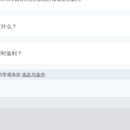
意什么？
能会根据实际交易情况会有所上下浮动。
按照您结算时的最终金额计算，但商家不会在税费，运费，其它
何时返利？
于相应返利。
大多数交易会被成功跟踪记录，但偶尔会出现未跟踪到的情况。
算的币种非美金，您最终得到的返利可能会受汇率、币种跟踪等
到返利，请在下单的100天内提交返利索赔，因为我们无法处理超
的常规条款
条款与条件
后的要少。
您的每次交易都通过TopCashback的链接进入商家官网并且在
商家购物前，请务必清空自己的购物车。
通过在线一次性顺利完成。