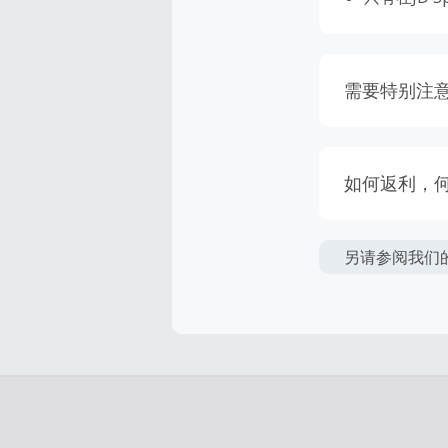
需要特别注
返利金额可
返利一般是
如何返利，
惠折扣上给
该商家的绝
如果订单结
天内未跟踪
另请参阅我们
比实际换算
易。请确保
在点击进入
物。
购物必须是