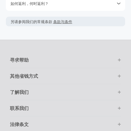
如何返利，何时返利？
不要取决于期待的返利，因为我们不能保证一定能获取得到返
利。查看我们的使用条款获取更多的信息。
简单点击‘去购物 拿返利’按钮，进入官网后只需要像平常一样在
网上购物。
返利金额可能会根据实际交易情况会有所上下浮动。
另请参阅我们的常规条款
条款与条件
该商家的绝大多数交易会被成功跟踪记录，但偶尔会出现未跟
返利一般是按照您结算时的最终金额计算，但商家不会在税
踪到的情况。若在购物后的7天内未跟踪到返利，请在下单的
费，运费，其它服务费用及优惠折扣上给于相应返利。
100天内提交返利索赔，因为我们无法处理超过100天的交易。
在点击进入商家购物前，请务必清空自己的购物车。
请确保您的每次交易都通过TopCashback的链接进入商家官网
并且在线尽快完成购物。
购物必须是通过在线一次性顺利完成。
寻求帮助
其他省钱方式
了解我们
联系我们
法律条文