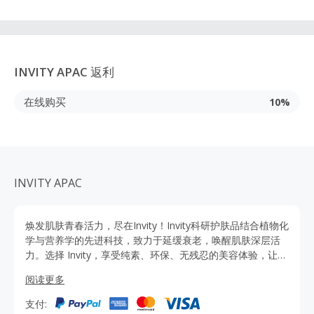
INVITY APAC
返利
在线购买
10%
INVITY APAC
焕发肌肤青春活力，尽在Invity！Invity科研护肤品结合植物化
学与营养学的先进科技，致力于延缓衰老，唤醒肌肤深层活
力。选择 Invity，享受纯素、环保、无残忍的美容体验，让您
的肌肤重现年轻光彩。马上通过TopCashback网站点击
阅读更多
www.myinvity.com官网购买，可获得优惠和返利，官网正品
可直邮中国，立即体验科技与自然完美融合的抗衰老护肤尚
支付:
品。