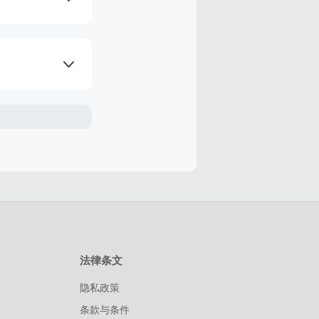
服务费用及优
若在购物后的7
过100天的交
因素的影响而
线尽快完成购
法律条文
隐私政策
条款与条件