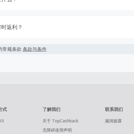
els.com台湾地区官网上的预订才能够获得返利。
能会根据实际交易情况会有所上下浮动。
何时返利？
按照您结算时的最终金额计算，但商家不会在税费，运费，其它
大多数交易会被成功跟踪记录，但偶尔会出现未跟踪到的情况。
于相应返利。
到返利，请在下单的100天内提交返利索赔，因为我们无法处理超
的常规条款
条款与条件
算的币种非美金，您最终得到的返利可能会受汇率、币种跟踪等
您的每次交易都通过TopCashback的链接进入商家官网并且在
后的要少。
商家购物前，请务必清空自己的购物车。
通过在线一次性顺利完成。
方式
了解我们
联系我们
10
关于 TopCashback
漏洞披露
无障碍使用声明