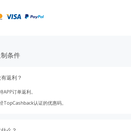
奖励计划和额外返利，让每一次旅行都更超值。
限制条件
没有返利？
持APP订单返利。
TopCashback认证的优惠码。
意什么？