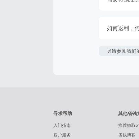
只有在Hot
返利金额可
如何返利，
返利一般是
该商家的绝
惠折扣上给
天内未跟踪
另请参阅我们
如果订单结
易。请确保
比实际换算
物。
在点击进入
购物必须是
寻求帮助
其他省钱
入门指南
推荐赚取$
客户服务
省钱博客