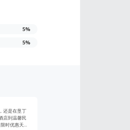
5%
5%
岸，还是在垦丁
华酒店到温馨民
订，限时优惠天天