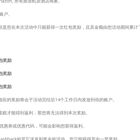
mazon, 所有旅游机票酒店商家。
站账户。
，但是您在本次活动中只能获得一次红包奖励，且其金额由您活动期间累计
红包奖励
红包奖励
红包奖励
，相应的奖励将会于活动完结后14个工作日内发放到你的账户。
要索赔才能得到返利，那您将无法得到本次奖励。
k认可的优惠劵或优惠代码，可能会影响您获得返利。
Cashback的其它送返利奖金的活动，您只能获得其中一笔奖励。