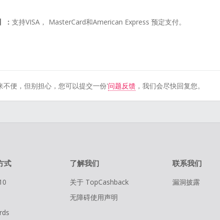
】：
支持VISA， MasterCard和American Express 预定支付。
来不便，但别担心，您可以提交一份'
问题反馈
，我们会尽快回复您。
方式
了解我们
联系我们
10
关于 TopCashback
漏洞披露
无障碍使用声明
rds