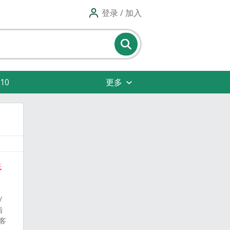
登录 / 加入
10
更多
低
/
指
客