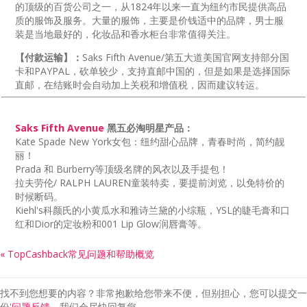
的顶级的百货公司之一，从1824年以来一直为纽约市民提供高品
质的服饰及服务。大量的服饰，主要是价钱适中的品牌，男士服
装是当地最好的，化妆品和香水柜台非常值得关注。
【付款运输】：
Saks Fifth Avenue/第五大道美国官网支持部分国
卡和PAYPAL，砍单较少，支持直邮中国的，但是如果是选择国际
直邮，在结账时会自动加上关税和增值税，因而建议转运。
Saks Fifth Avenue
黑五必淘明星产品：
Kate Spade New York女包：纽约甜心品牌，青春时尚，简约靓
丽！
Prada 和 Burberry等顶级名牌的风衣以及手提包！
拉夫劳伦/ RALPH LAUREN童装特卖，要提前浏览，以免特价的
时候断码。
Kiehl's科颜氏的小黄瓜水和雅诗兰黛的小综瓶，YSL的睫毛膏和口
红和Dior的定妆粉和001 Lip Glow润唇膏等。
« TopCashback常见问题和帮助概览
找不到您想要的内容？非常抱歉给您带来不便，但别担心，您可以提交一
份'
问题反馈
，我们会尽快回复您。