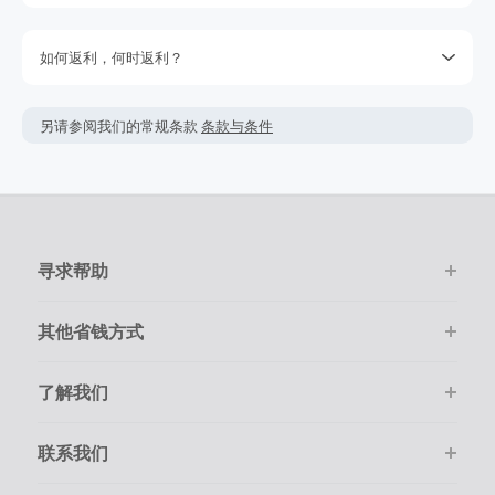
请注意某些商家不支持丢单索赔。我们会尽最大努力向商家追
回没有跟踪到的返利，但是我们保留权利。您是否购物的决定
如何返利，何时返利？
不要取决于期待的返利，因为我们不能保证一定能获取得到返
利。查看我们的使用条款获取更多的信息。
简单点击‘去购物 拿返利’按钮，进入官网后只需要像平常一样在
网上购物。
返利金额可能会根据实际交易情况会有所上下浮动。
另请参阅我们的常规条款
条款与条件
该商家的绝大多数交易会被成功跟踪记录，但偶尔会出现未跟
返利一般是按照您结算时的最终金额计算，但商家不会在税
踪到的情况。若在购物后的7天内未跟踪到返利，请在下单的
费，运费，其它服务费用及优惠折扣上给于相应返利。
100天内提交返利索赔，因为我们无法处理超过100天的交易。
在点击进入商家购物前，请务必清空自己的购物车。
请确保您的每次交易都通过TopCashback的链接进入商家官网
并且在线尽快完成购物。
购物必须是通过在线一次性顺利完成。
寻求帮助
其他省钱方式
了解我们
联系我们