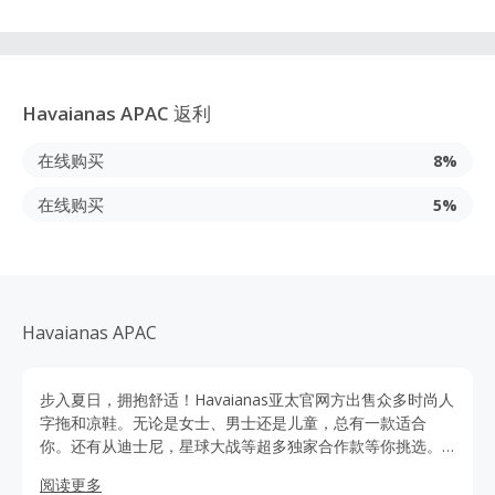
Havaianas APAC
返利
在线购买
8%
在线购买
5%
Havaianas APAC
步入夏日，拥抱舒适！Havaianas亚太官网方出售众多时尚人
字拖和凉鞋。无论是女士、男士还是儿童，总有一款适合
你。还有从迪士尼，星球大战等超多独家合作款等你挑选。
通过TopCashback网站点击Havaianas亚太官网购买可获得
阅读更多
优惠和额外返利，官网正品保证，穿上Havaianas，让每一步