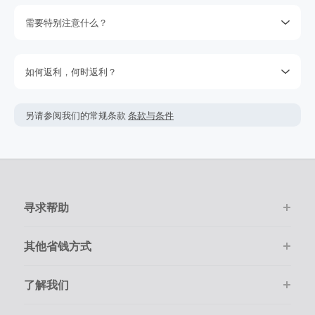
需要特别注意什么？
请注意某些商家不支持丢单索赔。我们会尽最大努力向商家追
回没有跟踪到的返利，但是我们保留权利。您是否购物的决定
如何返利，何时返利？
不要取决于期待的返利，因为我们不能保证一定能获取得到返
利。查看我们的使用条款获取更多的信息。
简单点击‘去购物 拿返利’按钮，进入官网后只需要像平常一样在
网上购物。
返利金额可能会根据实际交易情况会有所上下浮动。
另请参阅我们的常规条款
条款与条件
该商家的绝大多数交易会被成功跟踪记录，但偶尔会出现未跟
返利一般是按照您结算时的最终金额计算，但商家不会在税
踪到的情况。若在购物后的7天内未跟踪到返利，请在下单的
费，运费，其它服务费用及优惠折扣上给于相应返利。
100天内提交返利索赔，因为我们无法处理超过100天的交易。
如果订单结算的币种非美金，您最终得到的返利可能会受汇
请确保您的每次交易都通过TopCashback的链接进入商家官网
率、币种跟踪等因素的影响而比实际换算后的要少。
并且在线尽快完成购物。
寻求帮助
在点击进入商家购物前，请务必清空自己的购物车。
购物必须是通过在线一次性顺利完成。
其他省钱方式
了解我们