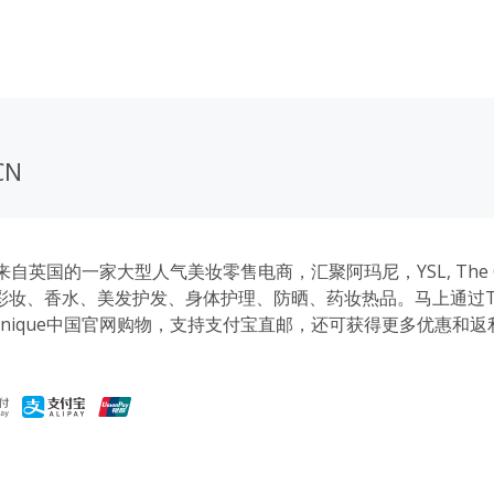
CN
ue是来自英国的一家大型人气美妆零售电商，汇聚阿玛尼，YSL, The O
妆、香水、美发护发、身体护理、防晒、药妆热品。马上通过TopC
lunique中国官网购物，支持支付宝直邮，还可获得更多优惠和
省心。