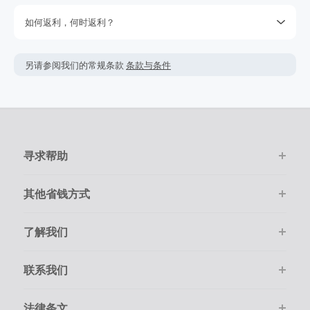
回没有跟踪到的返利，但是我们保留权利。您是否购物的决定
如何返利，何时返利？
不要取决于期待的返利，因为我们不能保证一定能获取得到返
利。查看我们的使用条款获取更多的信息。
简单点击‘去购物 拿返利’按钮，进入官网后只需要像平常一样在
网上购物。
返利金额可能会根据实际交易情况会有所上下浮动。
另请参阅我们的常规条款
条款与条件
该商家的绝大多数交易会被成功跟踪记录，但偶尔会出现未跟
返利一般是按照您结算时的最终金额计算，但商家不会在税
踪到的情况。若在购物后的7天内未跟踪到返利，请在下单的
费，运费，其它服务费用及优惠折扣上给于相应返利。
100天内提交返利索赔，因为我们无法处理超过100天的交易。
如果订单结算的币种非美金，您最终得到的返利可能会受汇
请确保您的每次交易都通过TopCashback的链接进入商家官网
率、币种跟踪等因素的影响而比实际换算后的要少。
并且在线尽快完成购物。
寻求帮助
在点击进入商家购物前，请务必清空自己的购物车。
购物必须是通过在线一次性顺利完成。
其他省钱方式
了解我们
联系我们
法律条文