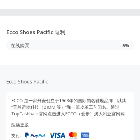
Ecco Shoes Pacific
返利
在线购买
5%
Ecco Shoes Pacific
ECCO 是一家丹麦创立于1963年的国际知名鞋履品牌，以其
“天然运动科技（BIOM 等）”和一流皮革工艺闻名。通过
TopCashback官网点击进入ECCO（爱步）澳大利亚官网购
买男/女鞋、儿童鞋、高尔夫鞋、袋包及鞋具护理用品等，可
阅读更多
以获得更多优惠折扣，还有额外返利。
支付: