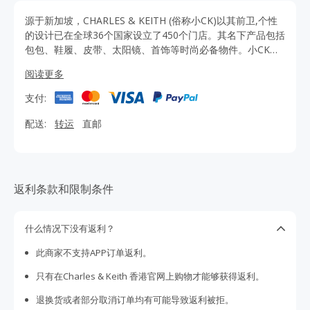
源于新加坡，CHARLES & KEITH (俗称小CK)以其前卫,个性
的设计已在全球36个国家设立了450个门店。其名下产品包括
包包、鞋履、皮带、太阳镜、首饰等时尚必备物件。小CK单
品价格适中，风格多样，是时尚一族衣橱的必备品。通过
阅读更多
TopCashback网站点击CHARLES & KEITH香港官网购买可获
得更多优惠和返利，正品保证，配送香港地区，海淘省心更
支付:
省钱。
配送:
转运
直邮
返利条款和限制条件
什么情况下没有返利？
此商家不支持APP订单返利。
只有在Charles & Keith 香港官网上购物才能够获得返利。
退换货或者部分取消订单均有可能导致返利被拒。