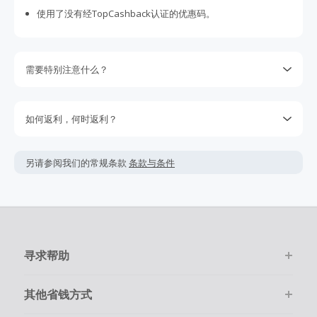
使用了没有经TopCashback认证的优惠码。
需要特别注意什么？
CK Community, CK VIP订单无返利。
请注意某些商家不支持丢单索赔。我们会尽最大努力向商家追
如何返利，何时返利？
回没有跟踪到的返利，但是我们保留权利。您是否购物的决定
简单点击‘去购物 拿返利’按钮，进入官网后只需要像平常一样在
不要取决于期待的返利，因为我们不能保证一定能获取得到返
网上购物。
利。查看我们的使用条款获取更多的信息。
另请参阅我们的常规条款
条款与条件
该商家的绝大多数交易会被成功跟踪记录，但偶尔会出现未跟
返利金额可能会根据实际交易情况会有所上下浮动。
踪到的情况。若在购物后的7天内未跟踪到返利，请在下单的
返利一般是按照您结算时的最终金额计算，但商家不会在税
100天内提交返利索赔，因为我们无法处理超过100天的交易。
费，运费，其它服务费用及优惠折扣上给于相应返利。
请确保您的每次交易都通过TopCashback的链接进入商家官网
并且在线尽快完成购物。
在点击进入商家购物前，请务必清空自己的购物车。
寻求帮助
购物必须是通过在线一次性顺利完成。
其他省钱方式