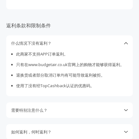
返利条款和限制条件
什么情况下没有返利？
此商家不支持APP订单返利。
只有在www.budgetair.co.uk官网上的购物才能够获得返利。
退换货或者部分取消订单均有可能导致返利被拒。
使用了没有经TopCashback认证的优惠码。
需要特别注意什么？
请注意某些商家不支持丢单索赔。我们会尽最大努力向商家追
回没有跟踪到的返利，但是我们保留权利。您是否购物的决定
如何返利，何时返利？
不要取决于期待的返利，因为我们不能保证一定能获取得到返