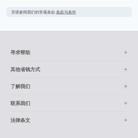
利。查看我们的使用条款获取更多的信息。
简单点击‘去购物 拿返利’按钮，进入官网后只需要像平常一样在
网上购物。
返利金额可能会根据实际交易情况会有所上下浮动。
另请参阅我们的常规条款
条款与条件
该商家的绝大多数交易会被成功跟踪记录，但偶尔会出现未跟
返利一般是按照您结算时的最终金额计算，但商家不会在税
踪到的情况。若在购物后的7天内未跟踪到返利，请在下单的
费，运费，其它服务费用及优惠折扣上给于相应返利。
100天内提交返利索赔，因为我们无法处理超过100天的交易。
如果订单结算的币种非美金，您最终得到的返利可能会受汇
请确保您的每次交易都通过TopCashback的链接进入商家官网
率、币种跟踪等因素的影响而比实际换算后的要少。
并且在线尽快完成购物。
寻求帮助
在点击进入商家购物前，请务必清空自己的购物车。
购物必须是通过在线一次性顺利完成。
其他省钱方式
了解我们
联系我们
法律条文