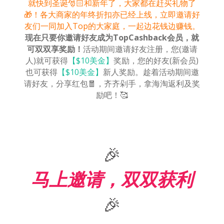
就快到圣诞🎅🏻和新年了，大家都在赶买礼物了
🎁！各大商家的年终折扣亦已经上线，立即邀请好
友们一同加入Top的大家庭，一起边花钱边赚钱。
现在只要你邀请好友成为TopCashback会员，就
可双双享奖励！
活动期间邀请好友注册，您(邀请
人)就可获得
【$10美金】
奖励，您的好友(新会员)
也可获得
【$10美金】
新人奖励。趁着活动期间邀
请好友，分享红包🧧，齐齐剁手，拿海淘返利及奖
励吧！🥰
🎉
马上邀请，双双获利
🎉