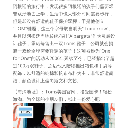
阿根廷的旅行中，发现很多阿根廷的孩子们需要艰
苦跋涉地去上学，生活中也大部分时间需要步行，
但是却没有舒适的鞋子保护双脚，于是他创立
“TOM”鞋履，这三个字母取自明天“Tomorrow”。
并且以阿根廷当地传统布鞋“Alpargata”作为灵感设
计鞋子，承诺每售出一双Toms 鞋子，公司就会捐
赠一双给全球需要鞋穿的孩子！这项被称为“One
for One”的活动从2006年延续至今，已经捐出了超
过100万双鞋子。之后他又陆续推出箱包和手袋等
配饰，以舒适的纯棉和帆布布料为主，非常舒适简
洁，颜色设计上偏向斯文和文艺。
【海淘地址】：Toms美国官网，接受国卡！轻松
海淘。为全球的小朋友们，献出一份爱心吧！