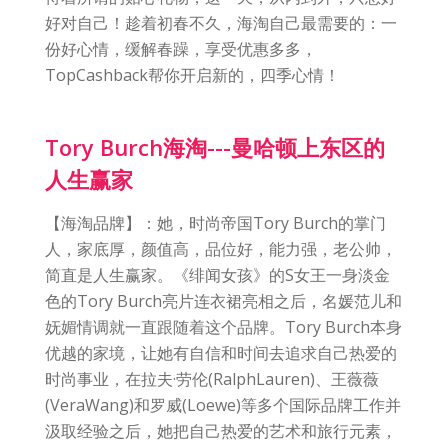
好对自己！趁着初春不久，海淘自己最需要的：一
份好心情，缓解春躁，享受优惠多多，
TopCashback帮你开启新的，四季心情！
Tory Burch海淘---曼哈顿上东区的
人生赢家
【海淘品牌】：她，时尚帝国Tory Burch的掌门
人，家底厚，颜值高，品位好，能力强，老公帅，
简直是人生赢家。《绯闻女孩》的S女王一身淡金
色的Tory Burch亮片连衣裙亮相之后，名媛范儿和
妩媚情调就一直跟随着这个品牌。Tory Burch本身
优越的家境，让她有自信和时间去追求自己热爱的
时尚事业，在拉夫·劳伦(RalphLauren)、王薇薇
(VeraWang)和罗威(Loewe)等多个国际品牌工作并
汲取经验之后，她把自己热爱的艺术和旅行元素，