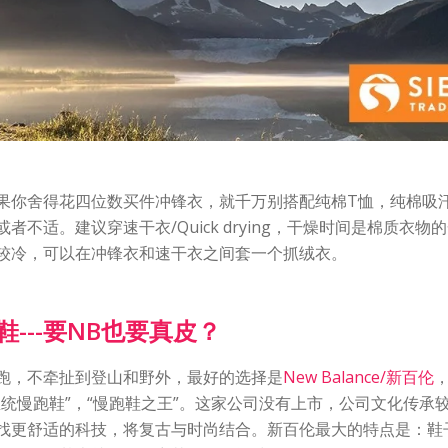
果你舍得花四位数买件冲锋衣，就千万别搭配纯棉T恤，纯棉吸
者不适。建议穿速干衣/Quick drying，干燥时间是棉质衣物
较冷，可以在冲锋衣和速干衣之间套一个抓绒衣。
---要NB也要真皮？
跑，不牵扯到登山和野外，最好的选择是
New Balance/新百伦
总统慢跑鞋”，“慢跑鞋之王”。这家公司没有上市，公司文化传承
找更舒适的科技，将复古与时尚结合。新百伦最大的特点是：鞋