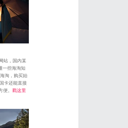
海淘网站，国内某
懂一些海淘知
网海淘，购买始
国卡还能直接
方便。
戳这里