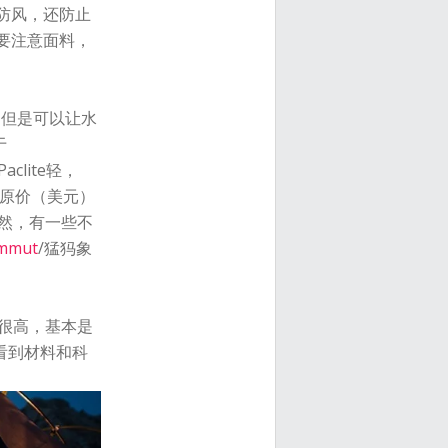
防风，还防止
要注意面料，
；但是可以让水
于
Paclite轻，
淘，原价（美元）
。当然，有一些不
mmut
/猛犸象
价比很高，基本是
看到材料和科