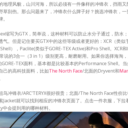
的地理风貌，山川河海，所以必须有一件像样的冲锋衣，挡雨又
野草刮伤。那么问题来了，冲锋衣什么牌子好？挑选冲锋衣，一
牌。
e-Tex缩写为GTX，简单说，这种材料可以防止水分子通过，防水
透气。但是记住要买GTX中的这些等级或者更好的：XCR（类似
 Shell），Paclite(类似于GORE-TEX Active)和Pro Shell。XCR和
ll就是常说的3合一（3 in 1）级别更高，耐磨耐用。如果你选择海
GORE-TEX面料，基本都是比较基本的Performance Shell
自己的高科技面料，比如
The North Face
/北面的Dryvent和
Ma
等。
祖鸟冲锋衣/ARC’TERYX很好很贵；北面/The North Face性
索Jacket就可以找到相应的冲锋衣页面了。点击一件衣服，下拉
logy中会提到用的哪种材料。