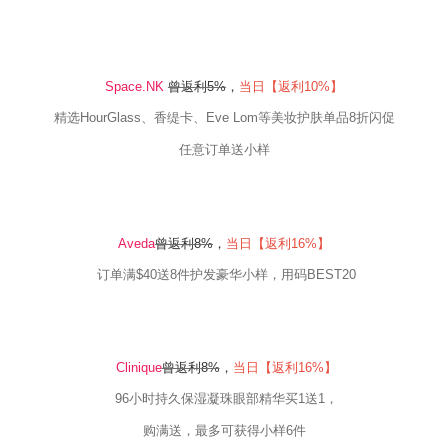
Space.NK
曾返利
5
%
，
当日【返利
10
%
】
精选
HourGlass
、香缇卡、
Eve Lom
等美妆护肤单品
8
折闪促
任意订单送小样
Aveda
曾返利
8
%
，
当日【返利16
%
】
订单满
$40
送
8
件护发豪华小样，用码
BEST20
Clinique
曾返利
8
%
，
当日【返利16
%
】
96
小时持久保湿凝珠眼部精华买
1
送
1，
购满送，最多可获得小样
6
件