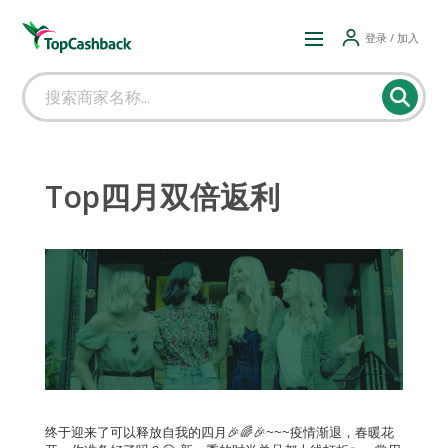
登录 / 加入
Top四月双倍返利
终于迎来了可以释放自我的四月🎉🌈🎉~~~疫情渐退，春暖花