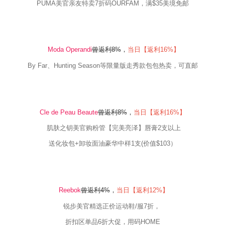
PUMA
美官亲友特卖
7
折码OURFAM，满$35美境免邮
Moda Operandi
曾返利
8
%
，
当日【返利16
%
】
By Far
、
Hunting Season
等限量版走秀款包包热卖，可直邮
Cle de Peau Beaute
曾返利
8
%
，
当日【返利
16
%
】
肌肤之钥美官购粉管【完美亮泽】唇膏
2
支以上
送化妆包
+
卸妆面油豪华中样
1
支
(
价值
$103
）
Reebok
曾返利
4
%
，
当日【返利12
%
】
锐步美官精选正价运动鞋
/
服
7
折，
折扣区单品
6
折大促，用码
HOME