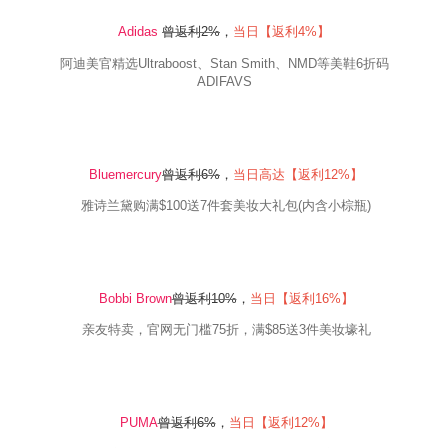
Adidas
曾返利
2%
，
当日【返利4
%
】
阿迪美官精选
Ultraboost、Stan Smith、NMD
等美鞋
6
折码
ADIFAVS
Bluemercury
曾返利6
%
，
当日高达【返利12
%
】
雅诗兰黛购满
$100
送
7
件套美妆大礼包
(
内含小棕瓶
)
Bobbi Brown
曾返利
10
%
，
当日【返利16
%
】
亲友特卖，官网无门槛
75
折，满
$85
送
3
件美妆壕礼
PUMA
曾返利
6
%
，
当日【返利12
%
】