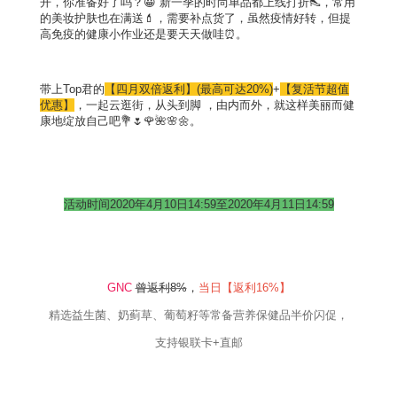
开，你准备好了吗？😀 新一季的时尚单品都上线打折👠，常用
的美妆护肤也在满送💄，需要补点货了，虽然疫情好转，但提
高免疫的健康小作业还是要天天做哇⏰。
带上
Top
君的
【四月双倍返利】(最高可达20%)
+
【复活节超值
优惠】
，一起云逛街，从头到脚
，由内而外，就这样美丽而健
康地绽放自己吧💐🌷🌹🌺🌸🌼。
活动时间2020年4月10日14:59至2020年4月11日14:59
GNC
曾返利
8
%
，
当日【返利
16
%
】
精选益生菌、奶蓟草、葡萄籽等常备营养保健品半价闪促，
支持银联卡
+
直邮