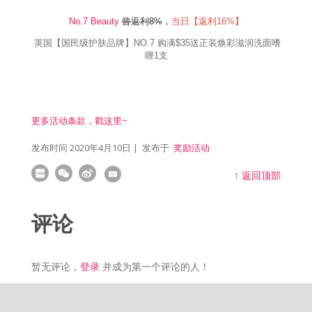
No.7 Beauty
曾返利
8
%
，
当日【返利
16
%
】
英国【国民级护肤品牌】
NO.7
购满
$35
送正装焕彩滋润洗面嗜
喱
1
支
更多活动条款，戳这里
~
发布时间
2020年4月10日
| 发布于
奖励活动
↑
返回顶部
评论
暂无评论，
登录
并成为第一个评论的人！