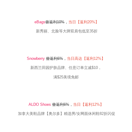
eBags
曾返利10
%
，
当日【返利20
%
】
新秀丽、北脸等大牌双肩包低至35折
Snowberry
曾返利6
%
，
当日高达【返利12
%
】
新西兰田园护肤品牌、任意订单立减
$10
，
满
$25
美境免邮
ALDO Shoes
曾返利
6
%
，
当日【返利
12
%
】
加拿大美鞋品牌【奥尔多】精选男
/
女网面休闲鞋
82
折闪促