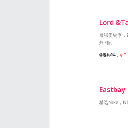
Lord &Ta
最强促销季，订单
外7折。
曾返利6%
，
今日
Eastbay
精选Nike，