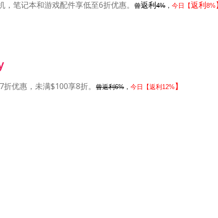
机，笔记本和游戏配件享低至6折优惠。
返利
返利
曾
4%
，
今日【
8%
y
享7折优惠，未满$100享8折。
】
曾返利6%
，
今日【返利12%