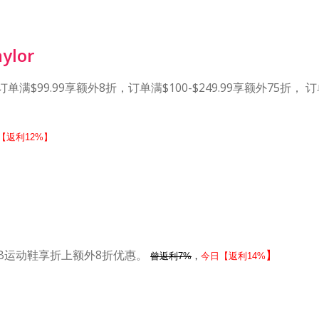
ylor
满$99.99享额外8折，订单满$100-$249.99享额外75折， 订
【返利12%】
NB运动鞋享折上额外8折优惠。
】
曾返利7%
，
今日【返利14%