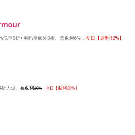
rmour
运动品低至6折+用码享额外8折。
曾返利6%
，
今日【返利12%】
4折大促。
返利
返利
曾
10%
，
今日【
20%】