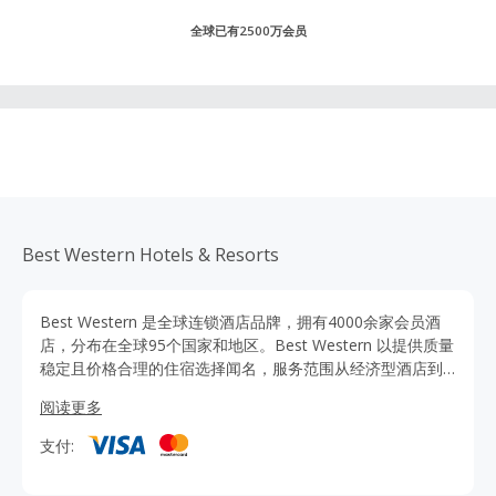
全球已有2500万会员
Best Western Hotels & Resorts
Best Western 是全球连锁酒店品牌，拥有4000余家会员酒
店，分布在全球95个国家和地区。Best Western 以提供质量
稳定且价格合理的住宿选择闻名，服务范围从经济型酒店到
豪华度假村。Best Western品牌家族包括多个子品牌，如
阅读更多
Best Western Plus、Best Western Premier、Vīb等，以满
足不同市场段的需求。每个子品牌都有其独特的定位和服务
支付:
标准，既保持自身特色，又吸纳当地精华，同时注重质量、
服务和价值，从而提供不同层次的住宿体验。