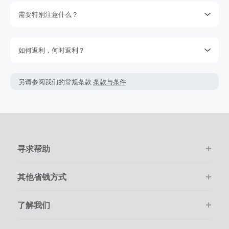
需要特别注意什么？
返利金额可能会根据实际交易情况会有所上下浮动。
返利一般是按照您结算时的最终金额计算，但商家不会在税
如何返利，何时返利？
费，运费，其它服务费用及优惠折扣上给于相应返利。
该商家的绝大多数交易会被成功跟踪记录，但偶尔会出现未跟
在点击进入商家购物前，请务必清空自己的购物车。
踪到的情况。若在购物后的7天内未跟踪到返利，请在下单的
另请参阅我们的常规条款
条款与条件
100天内提交返利索赔，因为我们无法处理超过100天的交易。
购物必须是通过在线一次性顺利完成。
请确保您的每次交易都通过TopCashback的链接进入商家官网
并且在线尽快完成购物。
寻求帮助
其他省钱方式
了解我们