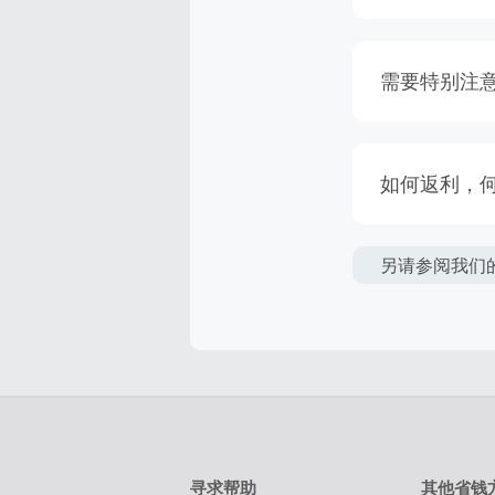
需要特别注
请注意某些
我们保留权
如何返利，
得到返利。
返利金额可
简单点击‘
另请参阅我们
返利一般是
该商家的绝
惠折扣上给
天内未跟踪
易。请确保
在点击进入
物。
购物必须是
寻求帮助
其他省钱