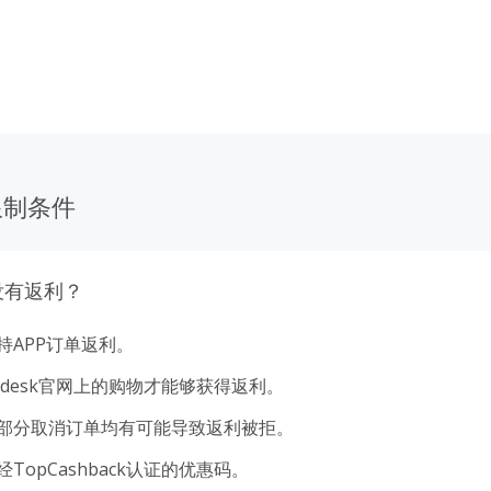
务。通过TopCashback网站点击Autodesk官网购买可获得
限制条件
没有返利？
持APP订单返利。
odesk官网上的购物才能够获得返利。
部分取消订单均有可能导致返利被拒。
TopCashback认证的优惠码。