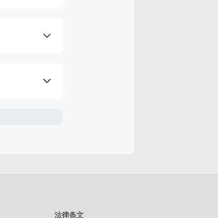
的返利，但是
证一定能获取
服务费用及优
若在购物后的7
过100天的交
线尽快完成购
法律条文