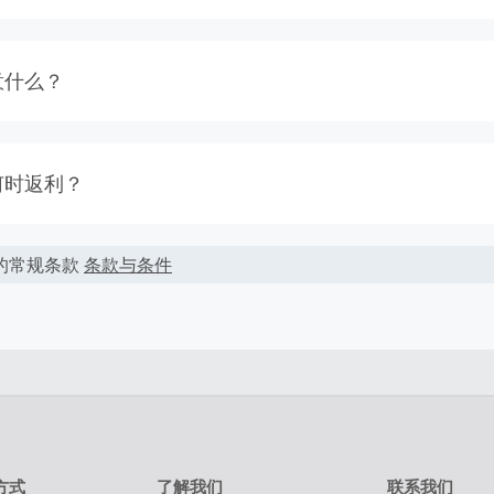
意什么？
商家不支持丢单索赔。我们会尽最大努力向商家追回没有跟踪到
利。您是否购物的决定不要取决于期待的返利，因为我们不能保
何时返利？
查看我们的使用条款获取更多的信息。
能会根据实际交易情况会有所上下浮动。
去购物 拿返利’按钮，进入官网后只需要像平常一样在网上购物。
的常规条款
条款与条件
按照您结算时的最终金额计算，但商家不会在税费，运费，其它
大多数交易会被成功跟踪记录，但偶尔会出现未跟踪到的情况。
于相应返利。
到返利，请在下单的100天内提交返利索赔，因为我们无法处理超
您的每次交易都通过TopCashback的链接进入商家官网并且在
商家购物前，请务必清空自己的购物车。
通过在线一次性顺利完成。
方式
了解我们
联系我们