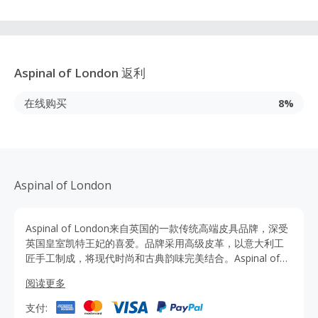
Aspinal of London
返利
在线购买
8%
Aspinal of London
Aspinal of London来自英国的一款传统高端皮具品牌，深受
英国皇室凯特王妃的喜爱。品牌采用高级皮革，以意大利工
匠手工制成，将现代时尚和古典韵味完美结合。Aspinal of
London出售商品包括男女包包，钱包，皮带，手机套及饰品
阅读更多
等。马上通过TopCashback点击进入Aspinal of London官网
购买，可获得更多优惠折扣，海淘官网正品且可直邮中国。
支付: