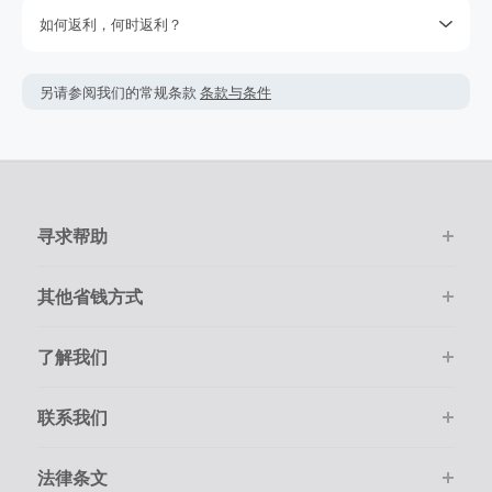
回没有跟踪到的返利，但是我们保留权利。您是否购物的决定
如何返利，何时返利？
不要取决于期待的返利，因为我们不能保证一定能获取得到返
利。查看我们的使用条款获取更多的信息。
简单点击‘去购物 拿返利’按钮，进入官网后只需要像平常一样在
网上购物。
返利金额可能会根据实际交易情况会有所上下浮动。
另请参阅我们的常规条款
条款与条件
该商家的绝大多数交易会被成功跟踪记录，但偶尔会出现未跟
返利一般是按照您结算时的最终金额计算，但商家不会在税
踪到的情况。若在购物后的7天内未跟踪到返利，请在下单的
费，运费，其它服务费用及优惠折扣上给于相应返利。
100天内提交返利索赔，因为我们无法处理超过100天的交易。
如果订单结算的币种非美金，您最终得到的返利可能会受汇
请确保您的每次交易都通过TopCashback的链接进入商家官网
率、币种跟踪等因素的影响而比实际换算后的要少。
并且在线尽快完成购物。
寻求帮助
在点击进入商家购物前，请务必清空自己的购物车。
购物必须是通过在线一次性顺利完成。
其他省钱方式
了解我们
联系我们
法律条文