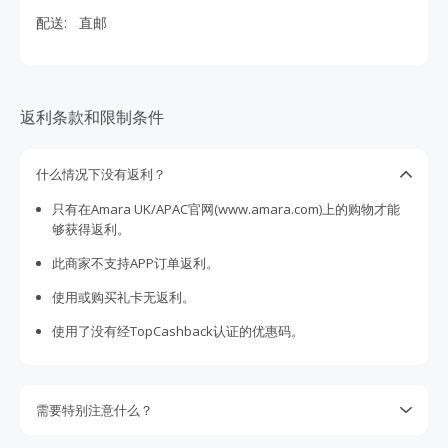
优惠和返利并可直运中国，优惠折扣更省钱。
配送:
直邮
返利条款和限制条件
什么情况下没有返利？
只有在Amara UK/APAC官网(www.amara.com)上的购物才能
够获得返利。
此商家不支持APP订单返利。
使用或购买礼卡无返利。
使用了没有经TopCashback认证的优惠码。
需要特别注意什么？
请留意因此商家在英国，且受汇率，税及其它服务费用影响，