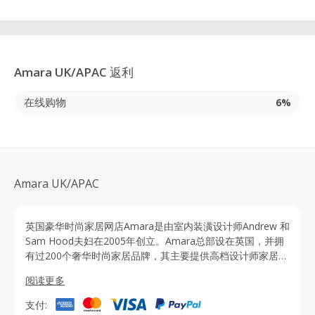
Amara UK/APAC
返利
在线购物
6%
Amara UK/APAC
英国豪华时尚家居网店Amara是由室内装潢设计师Andrew 和
Sam Hood夫妇在2005年创立。Amara总部设在英国，并拥
有过200个奢华时尚家居品牌，其主要提供高档设计师家居用
品，照明，现代家具，婚庆礼品系列等服务，也是Ralph
阅读更多
Lauren 百货在英国指定的唯一家居用品分销合作商。Amara
品牌融汇经典的欧式风情与时尚的简约品味，让家和艺术完
支付:
美结合。通过TopCashback网站点击Amara官网购买可获得