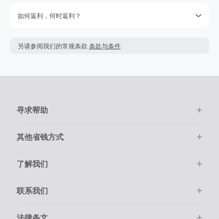
您的订单金额及返利可能会比预计的要少。
如何返利，何时返利？
请注意该商家需在订单完成之后30天后，60天内提交，索赔周
该商家的绝大多数交易会被成功跟踪记录，但偶尔会出现未跟
期可能长达5个月左右。
踪到的情况。若在购物后的7天内未跟踪到返利，请在下单的
另请参阅我们的常规条款
条款与条件
返利金额可能会根据实际交易情况会有所上下浮动。
100天内提交返利索赔，因为我们无法处理超过100天的交易。
请确保您的每次交易都通过TopCashback的链接进入商家官网
返利一般是按照您结算时的最终金额计算，但商家不会在税
并且在线尽快完成购物。
费，运费，其它服务费用及优惠折扣上给于相应返利。
在点击进入商家购物前，请务必清空自己的购物车。
寻求帮助
购物必须是通过在线一次性顺利完成。
其他省钱方式
了解我们
联系我们
法律条文