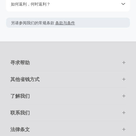
如何返利，何时返利？
不要取决于期待的返利，因为我们不能保证一定能获取得到返
利。查看我们的使用条款获取更多的信息。
简单点击‘去购物 拿返利’按钮，进入官网后只需要像平常一样在
网上购物。
返利金额可能会根据实际交易情况会有所上下浮动。
另请参阅我们的常规条款
条款与条件
该商家的绝大多数交易会被成功跟踪记录，但偶尔会出现未跟
返利一般是按照您结算时的最终金额计算，但商家不会在税
踪到的情况。若在购物后的7天内未跟踪到返利，请在下单的
费，运费，其它服务费用及优惠折扣上给于相应返利。
100天内提交返利索赔，因为我们无法处理超过100天的交易。
如果订单结算的币种非美金，您最终得到的返利可能会受汇
请确保您的每次交易都通过TopCashback的链接进入商家官网
率、币种跟踪等因素的影响而比实际换算后的要少。
并且在线尽快完成购物。
寻求帮助
在点击进入商家购物前，请务必清空自己的购物车。
购物必须是通过在线一次性顺利完成。
其他省钱方式
了解我们
联系我们
法律条文