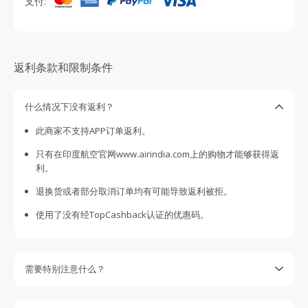
支付:
是商务出行、家庭旅行还是探索世界的冒险之旅，让每一次
飞行都成为难忘的旅程。
返利条款和限制条件
什么情况下没有返利？
此商家不支持APP订单返利。
只有在印度航空官网www.airindia.com上的购物才能够获得返
利。
退换货或者部分取消订单均有可能导致返利被拒。
使用了没有经TopCashback认证的优惠码。
需要特别注意什么？
请注意某些商家不支持丢单索赔。我们会尽最大努力向商家追
回没有跟踪到的返利，但是我们保留权利。您是否购物的决定