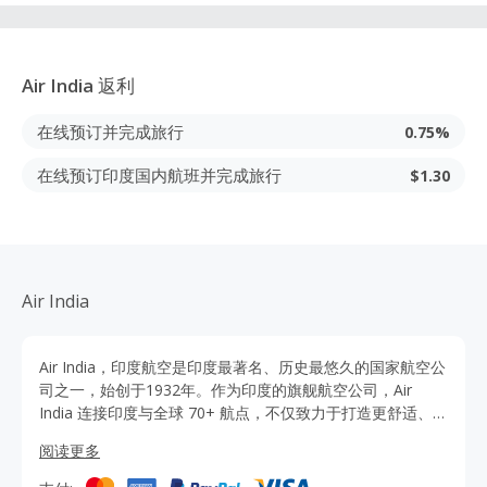
Air India
返利
在线预订并完成旅行
0.75%
在线预订印度国内航班并完成旅行
$1.30
Air India
Air India，印度航空是印度最著名、历史最悠久的国家航空公
司之一，始创于1932年。作为印度的旗舰航空公司，Air
India 连接印度与全球 70+ 航点，不仅致力于打造更舒适、更
现代化的飞行体验，更以热情好客和印度文化的独特魅力，
阅读更多
向全世界展示“印度风采”。马上通过TopCashback网站点击
印度航空官网购买可获得优惠和返利，还有额外返利。 无论