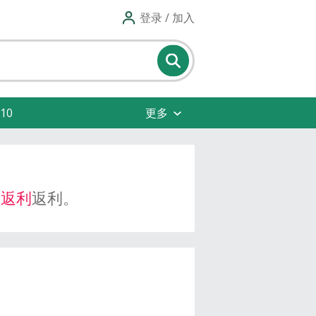
登录 / 加入
10
更多
 返利
返利。