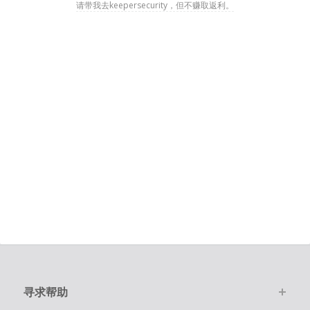
请带我去keepersecurity，但不赚取返利。
寻求帮助